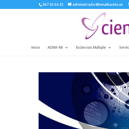
967 50 04 25
administrador@emalbacete.es
Inicio
ADEM-AB
Esclerosis Múltiple
Servic