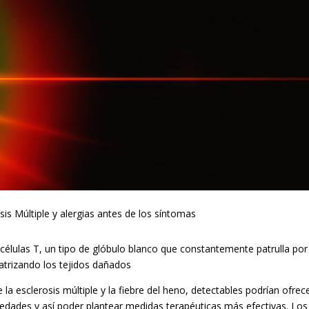
is Múltiple y alergias antes de los síntomas
s células T, un tipo de glóbulo blanco que constantemente patrulla por
atrizando los tejidos dañados
 la esclerosis múltiple y la fiebre del heno, detectables podrían ofrec
edades y así poder plantear medidas terapéuticas más efectivas. Los