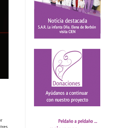
er
 tres