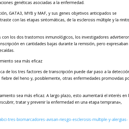
aciones genéticas asociadas a la enfermedad.
pción, GATA3, MYB y MAF, y sus genes objetivos anticipados se
aste con las etapas sintomáticas, de la esclerosis múltiple y la riniti
es con los dos trastornos inmunológicos, los investigadores advirtiero
anscripción en cantidades bajas durante la remisión, pero expresaban
ecaídas.
amiento sea más eficaz
ca de los tres factores de transcripción puede dar paso a la detecció
la fiebre del heno y, posiblemente, otras enfermedades promovidas p
amiento sea más eficaz. A largo plazo, esto aumentará el interés en 
escubrir, tratar y prevenir la enfermedad en una etapa temprana»,
ci-tres-biomarcadores-avisan-riesgo-esclerosis-multiple-y-alergias-