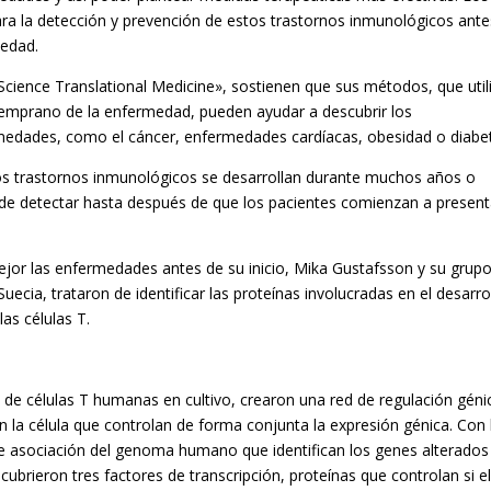
ra la detección y prevención de estos trastornos inmunológicos ante
medad.
«Science Translational Medicine», sostienen que sus métodos, que util
temprano de la enfermedad, pueden ayudar a descubrir los
medades, como el cáncer, enfermedades cardíacas, obesidad o diabe
s trastornos inmunológicos se desarrollan durante muchos años o
s de detectar hasta después de que los pacientes comienzan a present
jor las enfermedades antes de su inicio, Mika Gustafsson y su grupo
uecia, trataron de identificar las proteínas involucradas en el desarro
as células T.
 de células T humanas en cultivo, crearon una red de regulación géni
 la célula que controlan de forma conjunta la expresión génica. Con 
e asociación del genoma humano que identifican los genes alterados
ubrieron tres factores de transcripción, proteínas que controlan si e