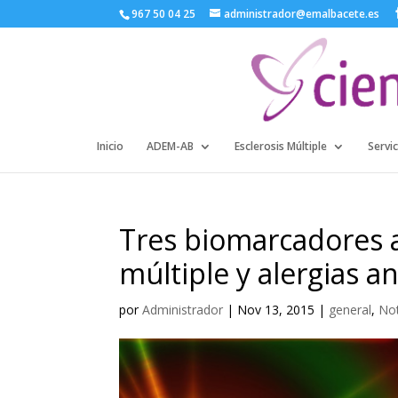
967 50 04 25
administrador@emalbacete.es
Inicio
ADEM-AB
Esclerosis Múltiple
Servic
Tres biomarcadores a
múltiple y alergias a
por
Administrador
|
Nov 13, 2015
|
general
,
Not