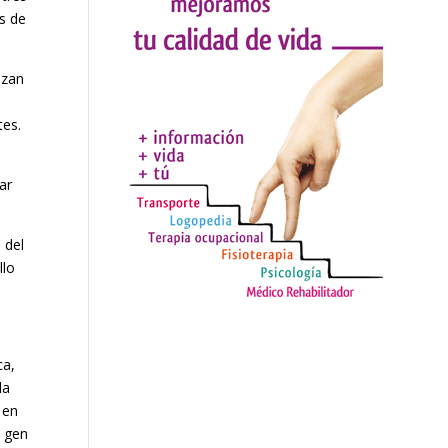
s de
izan
tes.
ar
 del
llo
ca,
la
 en
l gen