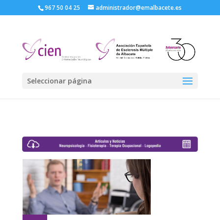
967 50 04 25
administrador@emalbacete.es
Seleccionar página