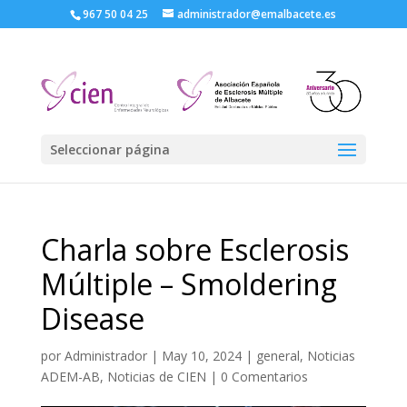
967 50 04 25
administrador@emalbacete.es
Seleccionar página
Charla sobre Esclerosis
Múltiple – Smoldering
Disease
por
Administrador
|
May 10, 2024
|
general
,
Noticias
ADEM-AB
,
Noticias de CIEN
|
0 Comentarios