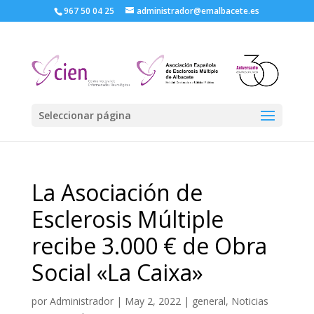
967 50 04 25
administrador@emalbacete.es
Seleccionar página
La Asociación de
Esclerosis Múltiple
recibe 3.000 € de Obra
Social «La Caixa»
por
Administrador
|
May 2, 2022
|
general
,
Noticias