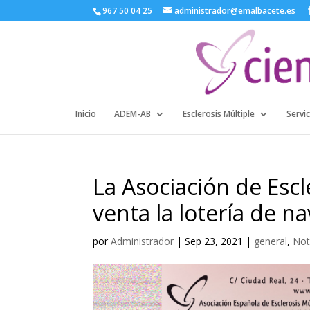
967 50 04 25
administrador@emalbacete.es
Inicio
ADEM-AB
Esclerosis Múltiple
Servic
La Asociación de Escle
venta la lotería de n
por
Administrador
|
Sep 23, 2021
|
general
,
Not