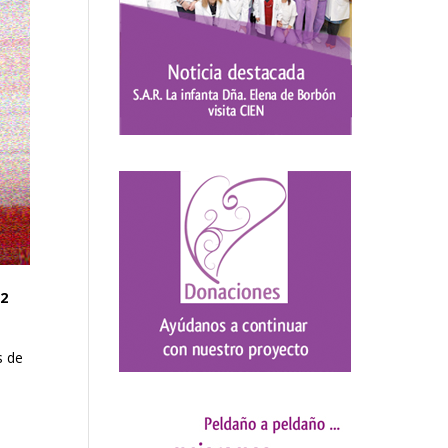
22
s de