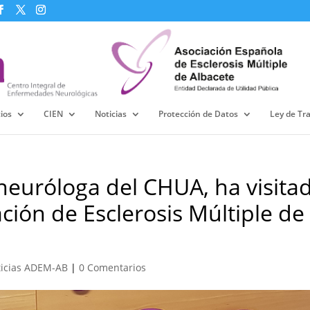
ios
CIEN
Noticias
Protección de Datos
Ley de Tr
 neuróloga del CHUA, ha visita
ación de Esclerosis Múltiple de
ticias ADEM-AB
|
0 Comentarios