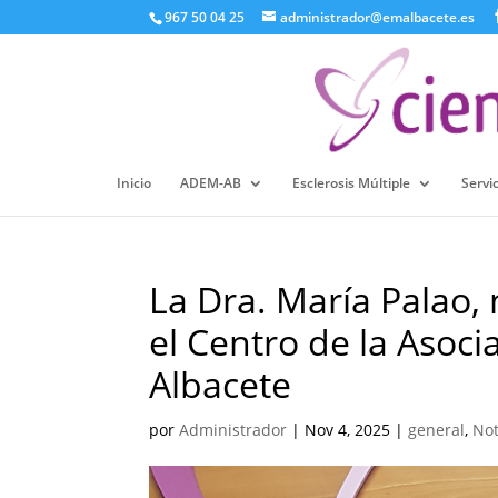
967 50 04 25
administrador@emalbacete.es
Inicio
ADEM-AB
Esclerosis Múltiple
Servic
La Dra. María Palao,
el Centro de la Asoci
Albacete
por
Administrador
|
Nov 4, 2025
|
general
,
No