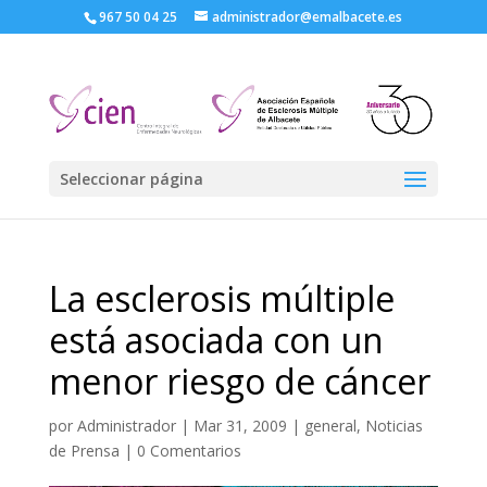
967 50 04 25
administrador@emalbacete.es
Seleccionar página
La esclerosis múltiple
está asociada con un
menor riesgo de cáncer
por
Administrador
|
Mar 31, 2009
|
general
,
Noticias
de Prensa
|
0 Comentarios