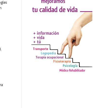
ogías
n
.
ra