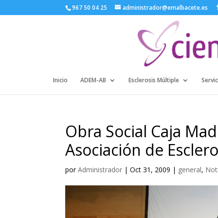
967 50 04 25
administrador@emalbacete.es
Inicio
ADEM-AB
Esclerosis Múltiple
Servic
Obra Social Caja Madr
Asociación de Esclero
por
Administrador
|
Oct 31, 2009
|
general
,
Not