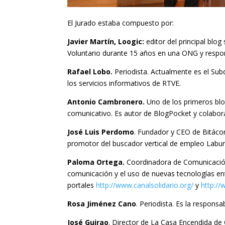
El Jurado estaba compuesto por:
Javier Martín, Loogic:
editor del principal blo
Voluntario durante 15 años en una ONG y respons
Rafael Lobo.
Periodista. Actualmente es el Subd
los servicios informativos de RTVE.
Antonio Cambronero.
Uno de los primeros blo
comunicativo. Es autor de BlogPocket y colabor
José Luis Perdomo
. Fundador y CEO de Bitáco
promotor del buscador vertical de empleo Labu
Paloma Ortega.
Coordinadora de Comunicación
comunicación y el uso de nuevas tecnologías en
portales
http://www.canalsolidario.org/
y
http:/
Rosa Jiménez Cano
. Periodista. Es la respons
José Guirao
. Director de La Casa Encendida de O