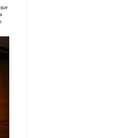
 que
ra
e