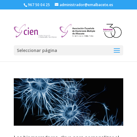
967 50 04 25
administrador@emalbacete.es
Seleccionar página