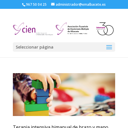
967 50 04 25
administrador@emalbacete.es
Seleccionar página
Terapia intensiva bimanual de brazo y mano