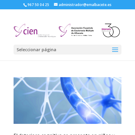
967 50 04 25
administrador@emalbacete.es
Seleccionar página