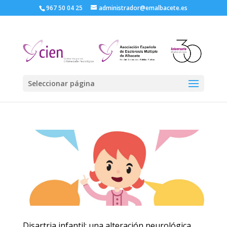
967 50 04 25
administrador@emalbacete.es
Seleccionar página
Disartria infantil: una alteración neurológica