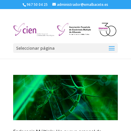
967 50 04 25
administrador@emalbacete.es
Seleccionar página