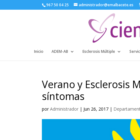
967 50 04 25
administrador@emalbacete.es
Inicio
ADEM-AB
Esclerosis Múltiple
Servic
Verano y Esclerosis M
síntomas
por
Administrador
|
Jun 26, 2017
|
Departamento