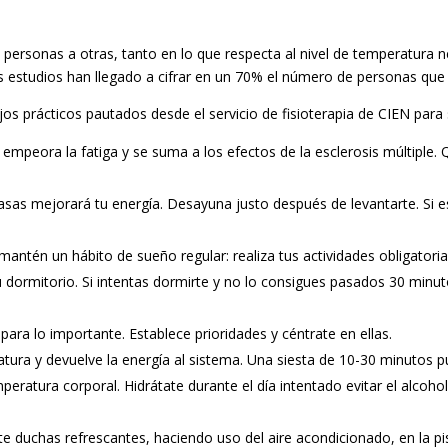
s personas a otras, tanto en lo que respecta al nivel de temperatura
os estudios han llegado a cifrar en un 70% el número de personas qu
s prácticos pautados desde el servicio de fisioterapia de CIEN para 
mpeora la fatiga y se suma a los efectos de la esclerosis múltiple. Qu
asas mejorará tu energía. Desayuna justo después de levantarte. Si es
 y mantén un hábito de sueño regular: realiza tus actividades obligat
tu dormitorio. Si intentas dormirte y no lo consigues pasados 30 minuto
 para lo importante. Establece prioridades y céntrate en ellas.
tura y devuelve la energía al sistema. Una siesta de 10-30 minutos 
eratura corporal. Hidrátate durante el día intentado evitar el alcoho
 duchas refrescantes, haciendo uso del aire acondicionado, en la pis