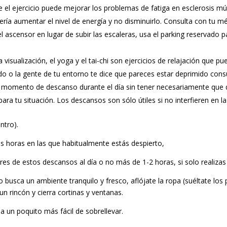
el ejercicio puede mejorar los problemas de fatiga en esclerosis múlt
a aumentar el nivel de energía y no disminuirlo. Consulta con tu mé
el ascensor en lugar de subir las escaleras, usa el parking reservado
a visualización, el yoga y el tai-chi son ejercicios de relajación que 
aído o la gente de tu entorno te dice que pareces estar deprimido cons
r momento de descanso durante el día sin tener necesariamente que
para tu situación. Los descansos son sólo útiles si no interfieren en 
ntro).
as horas en las que habitualmente estás despierto,
tres de estos descansos al día o no más de 1-2 horas, si solo realizas
o busca un ambiente tranquilo y fresco, aflójate la ropa (suéltate los 
 un rincón y cierra cortinas y ventanas.
 un poquito más fácil de sobrellevar.