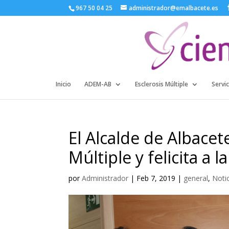
967 50 04 25
administrador@emalbacete.es
Inicio
ADEM-AB
Esclerosis Múltiple
Servic
El Alcalde de Albacete
Múltiple y felicita a 
por
Administrador
|
Feb 7, 2019
|
general
,
Noti