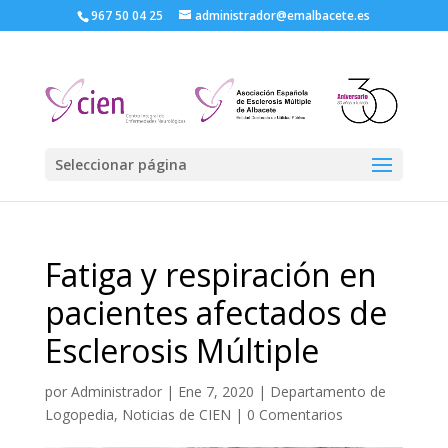
967 50 04 25
administrador@emalbacete.es
Seleccionar página
Fatiga y respiración en
pacientes afectados de
Esclerosis Múltiple
por
Administrador
|
Ene 7, 2020
|
Departamento de
Logopedia
,
Noticias de CIEN
|
0 Comentarios