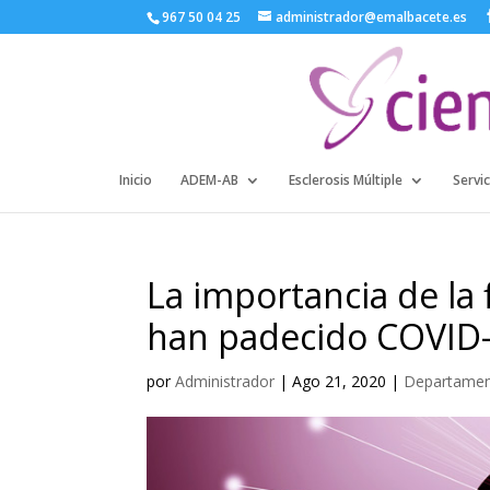
967 50 04 25
administrador@emalbacete.es
Inicio
ADEM-AB
Esclerosis Múltiple
Servic
La importancia de la 
han padecido COVID
por
Administrador
|
Ago 21, 2020
|
Departament