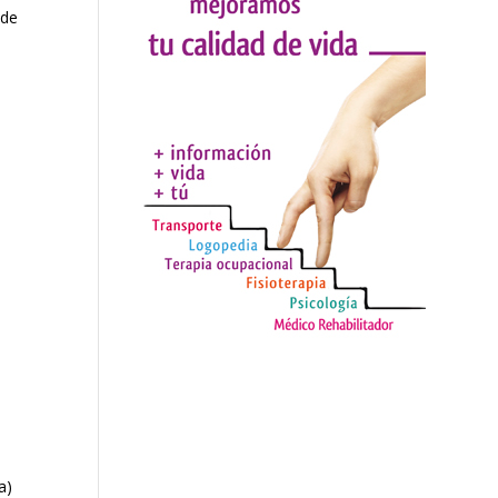
 de
a)