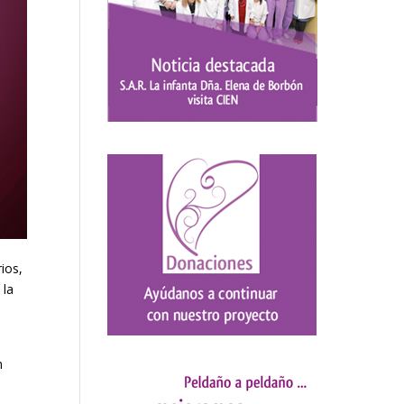
ios,
 la
n