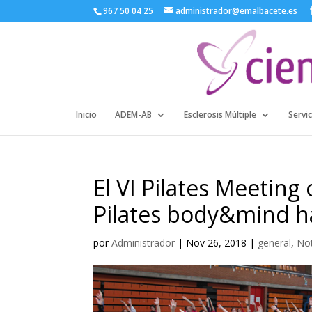
967 50 04 25
administrador@emalbacete.es
Inicio
ADEM-AB
Esclerosis Múltiple
Servic
El VI Pilates Meetin
Pilates body&mind ha
por
Administrador
|
Nov 26, 2018
|
general
,
No