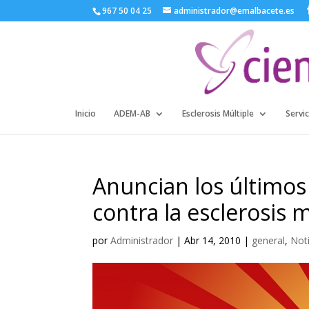
967 50 04 25
administrador@emalbacete.es
Inicio
ADEM-AB
Esclerosis Múltiple
Servic
Anuncian los últimos
contra la esclerosis m
por
Administrador
|
Abr 14, 2010
|
general
,
Not