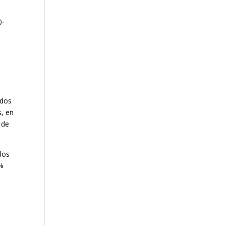
0-
 dos
s, en
 de
los
7%