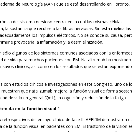
cademia de Neurología (AAN) que se está desarrollando en Toronto,
ónica del sistema nervioso central en la cual las mismas células
 la sustancia que recubre a las fibras nerviosas. Sin esta mielina las
ir adecuadamente los impulsos eléctricos. No se conoce su causa, per
mune provocaría la inflamación y la desmielinización.
 son sólo algunos de los síntomas comunes asociados con la enfermeda
dad de vida para muchos pacientes con EM. Natalizumab ha mostrado
ensayos clínicos, así como en los resultados que se están exponiend
s con estudios clínicos e investigaciones en este Congreso, uno de l
s muestran que natalizumab mejora la función visual de forma sosten
idad de vida en general (QoL), la cognición y reducción de la fatiga.
enida en la función visual 1
y retrospectivos del ensayo clínico de fase III AFFIRM demostraron q
de la función visual en pacientes con EM. El trastorno de la visión e