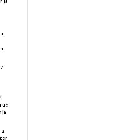
n la
 el
ete
 7
ó
entre
 la
la
 por