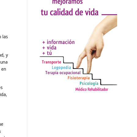
o las
d, y
 una
o en
os
ida,
ue
s