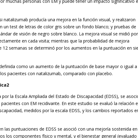
or muchas personas con EM y puede tener un impacto significativo e
si natalizumab producía una mejora en la función visual, y realizaron
 un test de letras de color gris sobre un fondo blanco; y pruebas de
tándar de visión de negro sobre blanco. La mejora visual se midió por
rectamente en cada visita; mientras que la probabilidad de mejora
te 12 semanas se determinó por los aumentos en la puntuación en si
, definida como un aumento de la puntuación de base mayor o igual a
ellos pacientes con natalizumab, comparado con placebo.
sica2
da por la Escala Ampliada del Estado de Discapacidad (EDSS), se asoci
pacientes con EM recidivante. En este estudio se evaluó la relación 
iscapacidad, medidos por la escala EDSS, y los cambios reportados en
en las puntuaciones de EDSS se asoció con una mejoría sostenida en 
idos los componentes físico y mental, y el bienestar general (evaluado