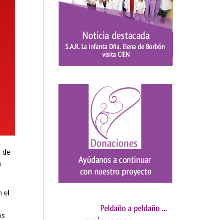
o de
a
n el
os