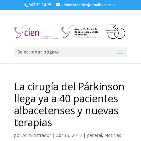
967 50 04 25
administrador@emalbacete.es
Seleccionar página
La cirugía del Párkinson
llega ya a 40 pacientes
albacetenses y nuevas
terapias
por
Administrador
|
Abr 13, 2016
|
general
,
Noticias