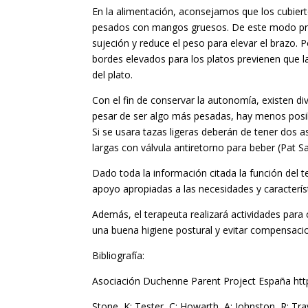
En la alimentación, aconsejamos que los cubier
pesados con mangos gruesos. De este modo pro
sujeción y reduce el peso para elevar el brazo. P
bordes elevados para los platos previenen que l
del plato.
Con el fin de conservar la autonomía, existen di
pesar de ser algo más pesadas, hay menos posib
Si se usara tazas ligeras deberán de tener dos 
largas con válvula antiretorno para beber (Pat Sa
Dado toda la información citada la función del
apoyo apropiadas a las necesidades y caracterís
Además, el terapeuta realizará actividades para 
una buena higiene postural y evitar compensaci
Bibliografía:
Asociación Duchenne Parent Project España htt
Stone, K; Tester, C; Howarth, A; Johnston, R; Tr