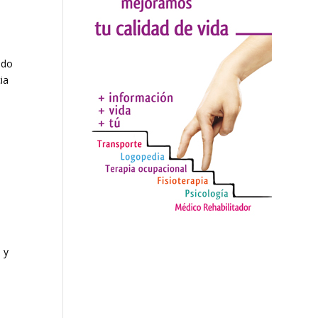
ado
ia
 y