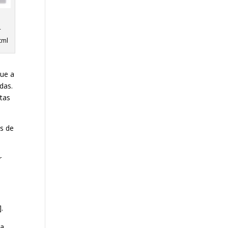
-
tml
que a
das.
itas
os de
r
.
la