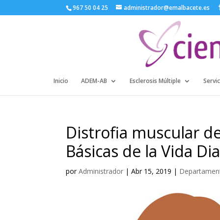
967 50 04 25
administrador@emalbacete.es
Inicio
ADEM-AB
Esclerosis Múltiple
Servic
Distrofia muscular d
Básicas de la Vida Dia
por
Administrador
|
Abr 15, 2019
|
Departament