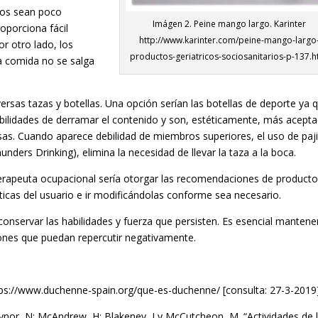
tos sean poco
Imágen 2. Peine mango largo. Karinter
porciona fácil
http://www.karinter.com/peine-mango-largo
or otro lado, los
productos-geriatricos-sociosanitarios-p-137.h
a comida no se salga
versas tazas y botellas. Una opción serían las botellas de deporte ya 
ilidades de derramar el contenido y son, estéticamente, más acepta
asas. Cuando aparece debilidad de miembros superiores, el uso de paj
unders Drinking), elimina la necesidad de llevar la taza a la boca.
 terapeuta ocupacional sería otorgar las recomendaciones de product
ticas del usuario e ir modificándolas conforme sea necesario.
conservar las habilidades y fuerza que persisten. Es esencial mantene
ones que puedan repercutir negativamente.
ps://www.duchenne-spain.org/que-es-duchenne/ [consulta: 27-3-2019]
aynor, N; McAndrew, H; Blakeney, J y McCutcheon, M. “Actividades de 