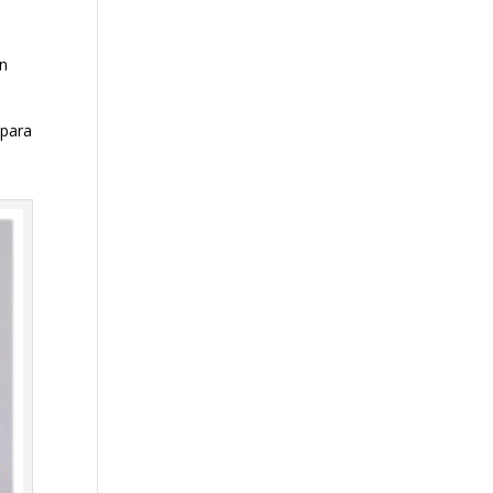
un
 para