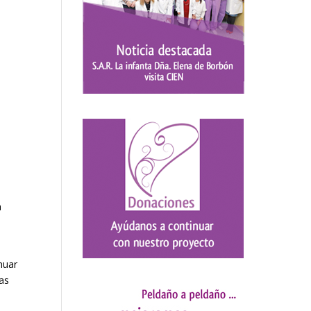
a
nuar
las