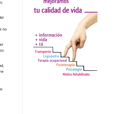
 u
del
e no
ser
tos
ad,
one
as