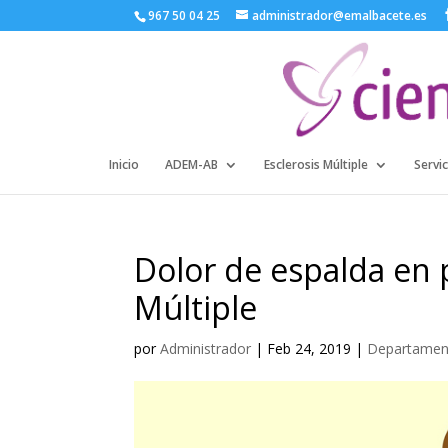
967 50 04 25
administrador@emalbacete.es
Inicio
ADEM-AB
Esclerosis Múltiple
Servic
Dolor de espalda en 
Múltiple
por
Administrador
|
Feb 24, 2019
|
Departament