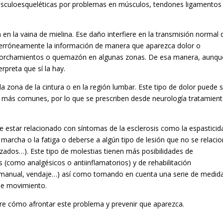
usculoesqueléticas por problemas en músculos, tendones ligamentos
 en la vaina de mielina. Ese daño interfiere en la transmisión normal 
r erróneamente la información de manera que aparezca dolor o
corchamientos o quemazón en algunas zonas. De esa manera, aunqu
bro interpreta que sí la hay.
 zona de la cintura o en la región lumbar. Este tipo de dolor puede 
 más comunes, por lo que se prescriben desde neurología tratamien
 estar relacionado con síntomas de la esclerosis como la espasticid
e marcha o la fatiga o deberse a algún tipo de lesión que no se relaci
zados…). Este tipo de molestias tienen más posibilidades de
(como analgésicos o antiinflamatorios) y de rehabilitación
ia manual, vendaje…) así como tomando en cuenta una serie de medid
 de movimiento.
re cómo afrontar este problema y prevenir que aparezca.